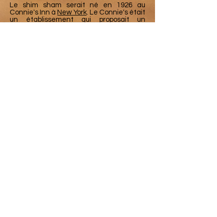
Le shim sham serait né en 1926 au
Connie's Inn à
New York
. Le Connie's était
un établissement qui proposait un
spectacle de
danses swing
. Pour le final,
l'ensemble des artistes et les serveuses –
qui devaient savoir danser – se
retrouvaient sur scène et exécutaient un
mélange de pas de swing et de
claquettes
, chorégraphie simplifiée du «
goofus ».
La paternité du shim sham est attribuée
aux danseurs de
claquettes
Willie Bryant
et Leonard Reed.
Outre la version claquette, il existe
plusieurs versions du shim sham : par
exemple celles chorégraphiées par
Dean
Collins
,
Leon James
– savoy shim sham –
ou
Frankie Manning
.
https://fr.wikipedia.org/wiki/Shi
m_sham
Time step
https://www.youtube.co/watch?
v=N5c5buh5YJk&t=518s