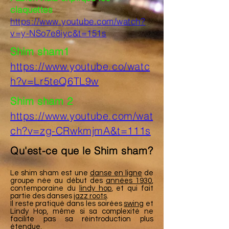
claquettes
https://www.youtube.com/watch?
v=y-NSo7e8iyc&t=151s
Shim sham1
https://www.youtube.co/watc
h?v=Lr5teQ6TL9w
Shim sham 2
https://www.youtube.com/wat
ch?v=zg-CRwkmjmA&t=111s
Qu'est-ce que le Shim sham?
Le shim sham est une
danse en ligne
de
groupe née au début des
années 1930
,
contemporaine du
lindy hop
, et qui fait
partie des danses
jazz roots
.
Il reste pratiqué dans les soirées
swing
et
Lindy Hop, même si sa complexité ne
facilite pas sa réintroduction plus
étendue.